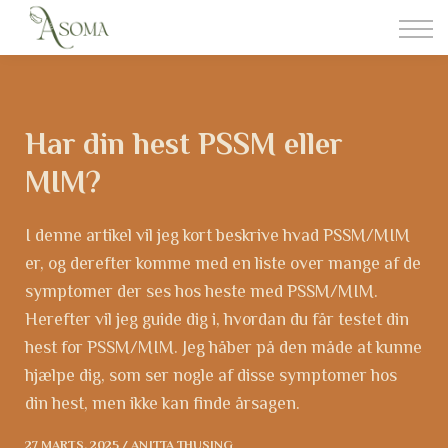
Somatisk Behandling
Foderrådgivning
Om aSoma
Kontakt
Har din hest PSSM eller
Login
MIM?
I denne artikel vil jeg kort beskrive hvad PSSM/MIM
er, og derefter komme med en liste over mange af de
symptomer der ses hos heste med PSSM/MIM.
Herefter vil jeg guide dig i, hvordan du får testet din
hest for PSSM/MIM. Jeg håber på den måde at kunne
hjælpe dig, som ser nogle af disse symptomer hos
din hest, men ikke kan finde årsagen.
27 MARTS, 2025 / ANITTA THUSING