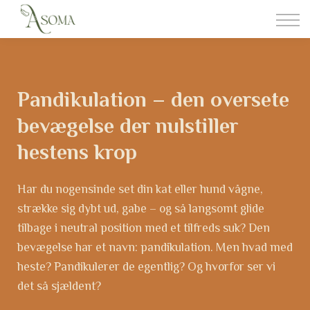
Somatisk Behandling
Foderrådgivning
Om aSoma
Kontakt
Pandikulation – den oversete
Login
bevægelse der nulstiller
hestens krop
Har du nogensinde set din kat eller hund vågne,
strække sig dybt ud, gabe – og så langsomt glide
tilbage i neutral position med et tilfreds suk? Den
bevægelse har et navn: pandikulation. Men hvad med
heste? Pandikulerer de egentlig? Og hvorfor ser vi
det så sjældent?