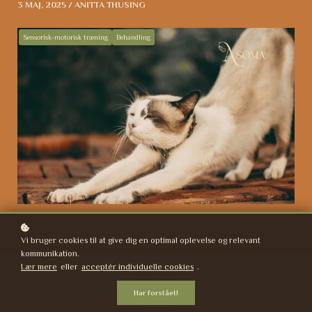
3 MAJ, 2025 / ANITTA THUSING
Sensorisk-motorisk træning
Behandling
Vi bruger cookies til at give dig en optimal oplevelse og relevant
kommunikation.
Lær mere
eller
acceptér individuelle cookies
.
Har forstået!
Pandikulation er ikke bare et stræk – det er en aktiv neuromuskulær