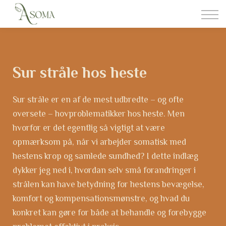
Somatisk Behandling
Foderrådgivning
Om aSoma
Kontakt
Sur stråle hos heste
Login
Sur stråle er en af de mest udbredte – og ofte
oversete – hovproblematikker hos heste. Men
hvorfor er det egentlig så vigtigt at være
opmærksom på, når vi arbejder somatisk med
hestens krop og samlede sundhed? I dette indlæg
dykker jeg ned i, hvordan selv små forandringer i
strålen kan have betydning for hestens bevægelse,
komfort og kompensationsmønstre, og hvad du
konkret kan gøre for både at behandle og forebygge