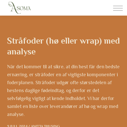
Somatisk Behandling
Foderrådgivning
Om aSoma
Kontakt
Stråfoder (hø eller wrap) med
Login
analyse
Når det kommer til at sikre, at din hest får den bedste
ernæring, er stråfoder en af vigtigste komponenter i
foderplanen. Stråfoder udgør ofte størstedelen af
hestens daglige fødeindtag, og derfor er det
selvfølgelig vigtigt at kende indholdet. Vi har derfor
samlet en liste over leverandører af hø og wrap med
analyse.
9 JULI, 2024 / ANITTA THUSING