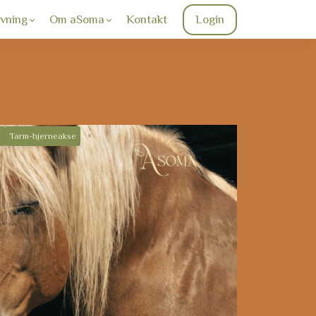
vning
Om aSoma
Kontakt
Login
s
Tarm-hjerneakse