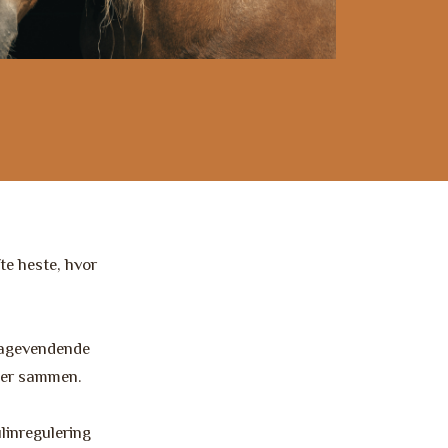
te heste, hvor
lbagevendende
nger sammen.
linregulering