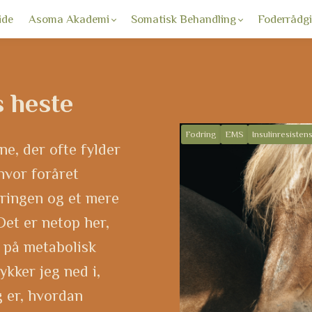
ide
Asoma Akademi
Somatisk Behandling
Foderrådgi
s heste
Fodring
EMS
Insulinresisten
ne, der ofte fylder
hvor foråret
dringen og et mere
Det er netop her,
n på metabolisk
ykker jeg ned i,
g er, hvordan