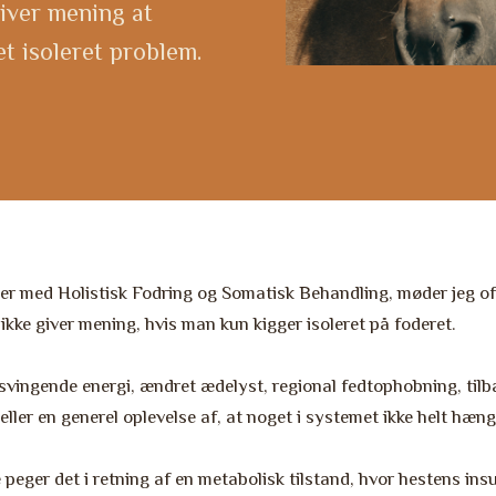
iver mening at
t isoleret problem.
der med Holistisk Fodring og Somatisk Behandling, møder jeg of
kke giver mening, hvis man kun kigger isoleret på foderet.
svingende energi, ændret ædelyst, regional fedtophobning, ti
ller en generel oplevelse af, at noget i systemet ikke helt hæ
peger det i retning af en metabolisk tilstand, hvor hestens insu