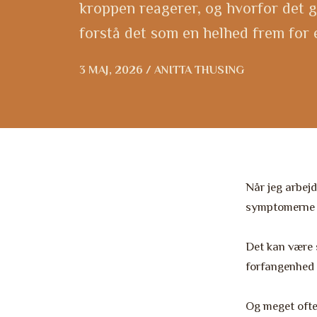
kroppen reagerer, og hvorfor det g
forstå det som en helhed frem for e
3 MAJ, 2026 / ANITTA THUSING
Når jeg arbej
symptomerne i
Det kan være 
forfangenhed e
Og meget ofte 