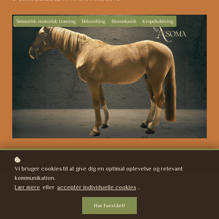
Sensorisk-motorisk træning
Behandling
Biomekanik
Kropsholdning
Vi bruger cookies til at give dig en optimal oplevelse og relevant
kommunikation.
Lær mere
eller
acceptér individuelle cookies
.
Har forstået!
Mange forveksler kropsholdning med hestens bygning og