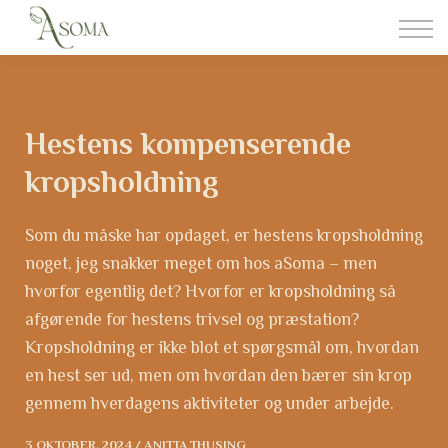
Somatisk Behandling
Foderrådgivning
Om aSoma
Kontakt
Hestens kompenserende
Login
kropsholdning
Som du måske har opdaget, er hestens kropsholdning
noget, jeg snakker meget om hos aSoma – men
hvorfor egentlig det? Hvorfor er kropsholdning så
afgørende for hestens trivsel og præstation?
Kropsholdning er ikke blot et spørgsmål om, hvordan
en hest ser ud, men om hvordan den bærer sin krop
gennem hverdagens aktiviteter og under arbejde.
3 OKTOBER, 2024 / ANITTA THUSING